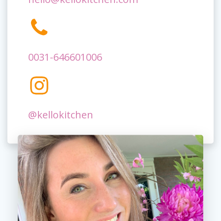
0031-646601006
@kellokitchen