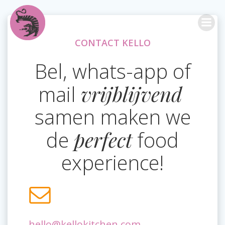
Naar
de
inhoud
springen
CONTACT KELLO
Bel, whats-app of
mail
vrijblijvend
samen maken we
de
perfect
food
experience!
hello@kellokitchen.com